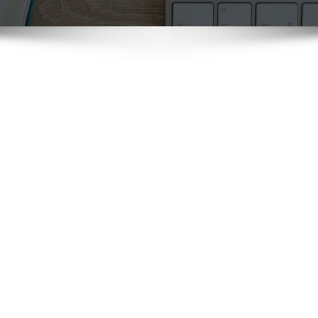
Vul het onderstaand formulier in om contact met ons op te nemen. Wij zullen
zo spoedig mogelijk reageren.
Name
First Name
*
Last Name
*